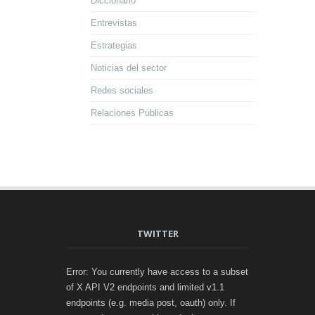
Diccionario
Entrevistas
Estrategias
Noticias del sector
Redes sociales
Relaciones Públicas
TWITTER
Error: You currently have access to a subset
of X API V2 endpoints and limited v1.1
endpoints (e.g. media post, oauth) only. If