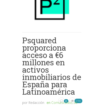
Psquared
proporciona
acceso a €6
millones en
activos
inmobiliarios de
España para
Latinoamérica
770
0
por
Redacción
en
Comunicados de