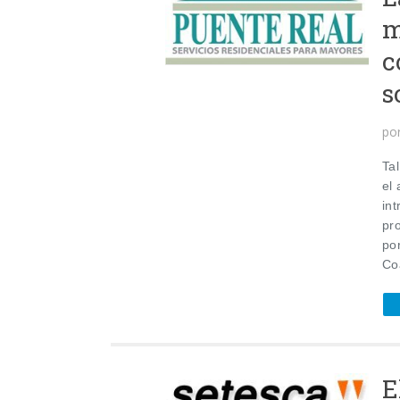
m
c
s
po
Ta
el 
int
pr
po
Co
E