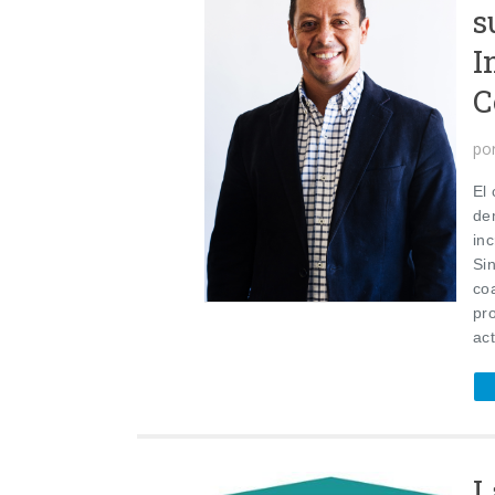
s
I
C
po
El
de
in
Si
co
pr
act
L