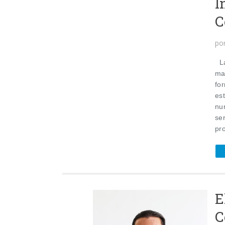
I
C
po
La
ma
fo
es
nu
se
pro
E
C