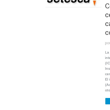
C
c
c
c
po
La 
in
(I
In
cer
El 
(A
oto