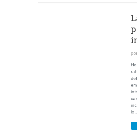
L
p
i
po
Ho
ra
de
em
in
ca
in
lo..