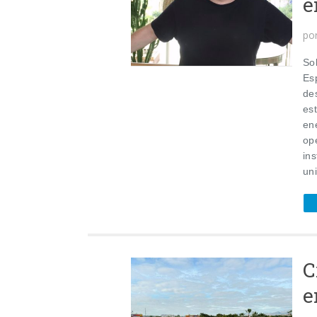
e
po
Sol
Es
de
es
en
op
ins
uni
C
e