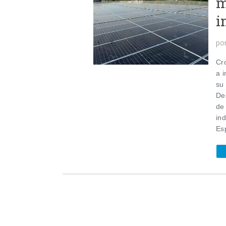
m
i
po
Cr
a i
su
De
de
in
Es