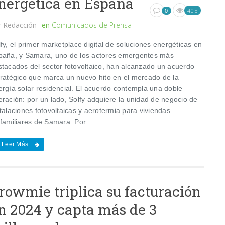
nergética en España
405
0
r
Redacción
en
Comunicados de Prensa
fy, el primer marketplace digital de soluciones energéticas en
paña, y Samara, uno de los actores emergentes más
stacados del sector fotovoltaico, han alcanzado un acuerdo
tratégico que marca un nuevo hito en el mercado de la
ergía solar residencial. El acuerdo contempla una doble
eración: por un lado, Solfy adquiere la unidad de negocio de
talaciones fotovoltaicas y aerotermia para viviendas
familiares de Samara. Por...
Leer Más
rowmie triplica su facturación
n 2024 y capta más de 3