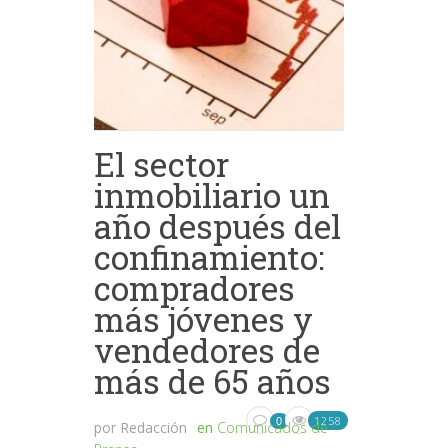
El sector
inmobiliario un
año después del
confinamiento:
compradores
más jóvenes y
vendedores de
más de 65 años
1258
0
por
Redacción
en
Comunicados de