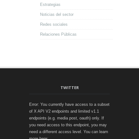
Estrategias
Noticias del sector
Redes sociales
Relaciones Públicas
TWITTER
Error: You currently have access to a subset
of X API V2 endpoints and limited v1.1
endpoints (e.g. media post, oauth) only. If
you need access to this endpoint, you may
need a different access level. You can learn
more here: