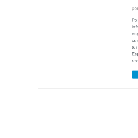
po
Po
in
esp
co
tur
Es
rec