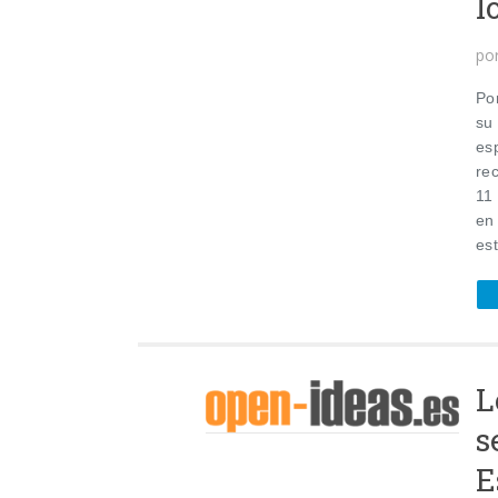
l
po
Po
su
esp
rec
11
en
est
L
s
E