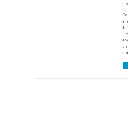
po
Ca
el
ilu
me
em
un
per