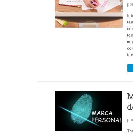
po
Int
ta
cu
to
imp
co
ten
M
d
po
Tr