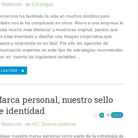
r
Redacción
en
Estrategias
ernet nos ha facilitado la vida en muchos ámbitos pero
mbién nos la ha complicado en otros. Ahora a una empresa le
esta mucho más destacar y mostrarse original, parece que
do está inventado y diseñar una imagen corporativa que
acte y sorprenda no es fácil. Por ello las agencias de
municación expertas en este tipo de estrategias recomiendan
er en cuenta las siguientes variables...
Leer Más
arca personal, nuestro sello
e identidad
3263
0
r
Redacción
en
ADC
,
Buenas prácticas
abajar nuestra marca personal como parte de la estrategia de