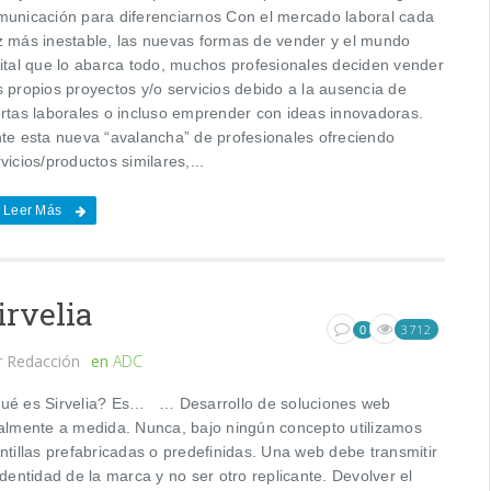
municación para diferenciarnos Con el mercado laboral cada
z más inestable, las nuevas formas de vender y el mundo
gital que lo abarca todo, muchos profesionales deciden vender
s propios proyectos y/o servicios debido a la ausencia de
ertas laborales o incluso emprender con ideas innovadoras.
te esta nueva “avalancha” de profesionales ofreciendo
vicios/productos similares,...
Leer Más
irvelia
3712
0
r
Redacción
en
ADC
ué es Sirvelia? Es… … Desarrollo de soluciones web
talmente a medida. Nunca, bajo ningún concepto utilizamos
ntillas prefabricadas o predefinidas. Una web debe transmitir
identidad de la marca y no ser otro replicante. Devolver el