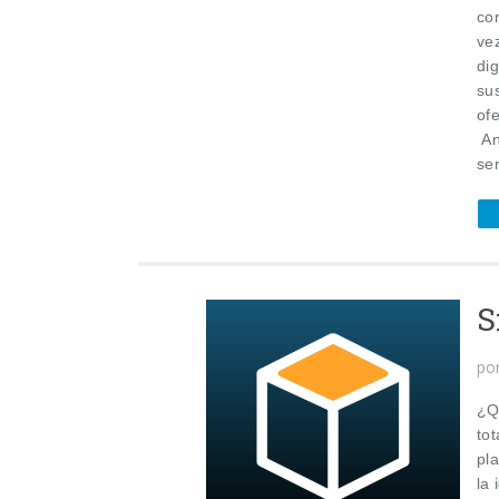
co
ve
di
su
of
An
ser
S
po
¿Q
to
pla
la 