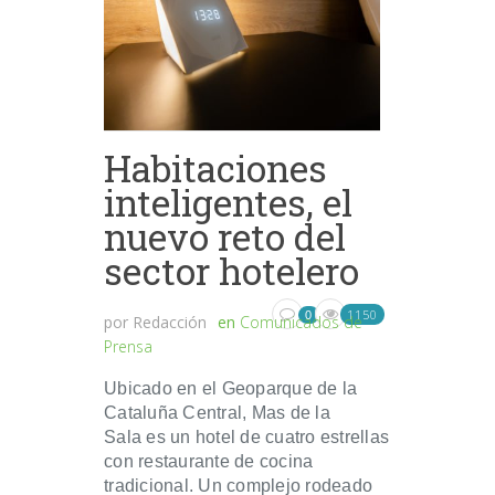
Habitaciones
inteligentes, el
nuevo reto del
sector hotelero
1150
0
por
Redacción
en
Comunicados de
Prensa
Ubicado en el Geoparque de la
Cataluña Central, Mas de la
Sala es un hotel de cuatro estrellas
con restaurante de cocina
tradicional. Un complejo rodeado