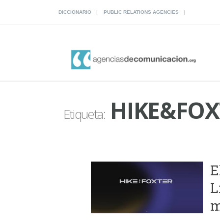
DICCIONARIO
PUBLIC RELATIONS AGENCIES
HIKE&FOX
Etiqueta:
E
L
m