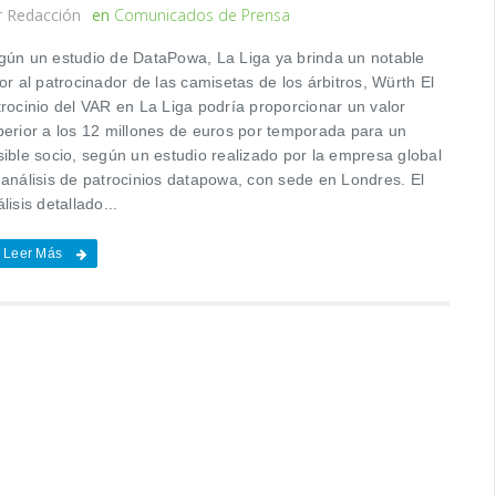
r
Redacción
en
Comunicados de Prensa
gún un estudio de DataPowa, La Liga ya brinda un notable
or al patrocinador de las camisetas de los árbitros, Würth El
trocinio del VAR en La Liga podría proporcionar un valor
perior a los 12 millones de euros por temporada para un
sible socio, según un estudio realizado por la empresa global
 análisis de patrocinios datapowa, con sede en Londres. El
lisis detallado...
Leer Más