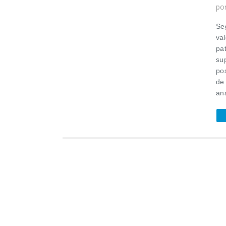
po
Se
val
pa
su
po
de
aná