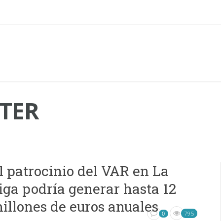
TER
l patrocinio del VAR en La
iga podría generar hasta 12
illones de euros anuales
795
0