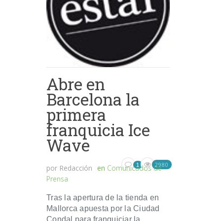
Abre en
Barcelona la
primera
franquicia Ice
Wave
2980
1
por
Redacción
en
Comunicados de
Prensa
Tras la apertura de la tienda en
Mallorca apuesta por la Ciudad
Condal para franquiciar la