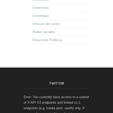
Entrevistas
Estrategias
Noticias del sector
Redes sociales
Relaciones Públicas
TWITTER
Error: You currently have access to a subset
of X API V2 endpoints and limited v1.1
endpoints (e.g. media post, oauth) only. If