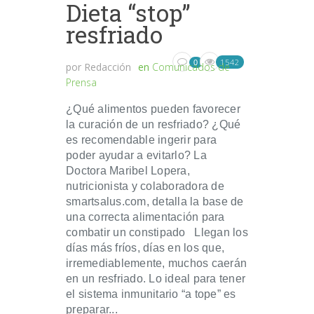
Dieta “stop”
resfriado
1542
0
por
Redacción
en
Comunicados de
Prensa
¿Qué alimentos pueden favorecer
la curación de un resfriado? ¿Qué
es recomendable ingerir para
poder ayudar a evitarlo? La
Doctora Maribel Lopera,
nutricionista y colaboradora de
smartsalus.com, detalla la base de
una correcta alimentación para
combatir un constipado Llegan los
días más fríos, días en los que,
irremediablemente, muchos caerán
en un resfriado. Lo ideal para tener
el sistema inmunitario “a tope” es
preparar...