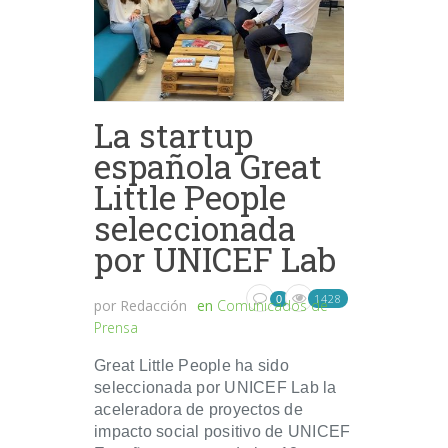
La startup
española Great
Little People
seleccionada
por UNICEF Lab
1428
0
por
Redacción
en
Comunicados de
Prensa
Great Little People ha sido
seleccionada por UNICEF Lab la
aceleradora de proyectos de
impacto social positivo de UNICEF