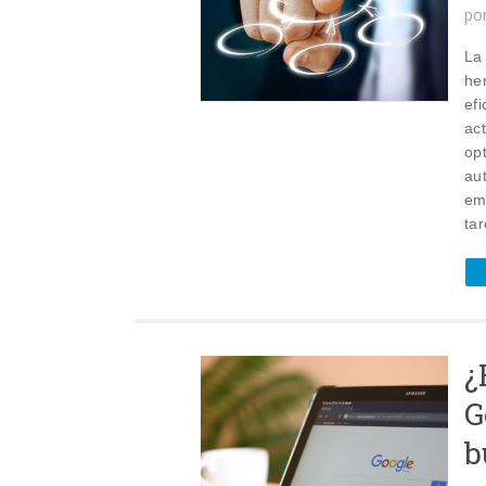
po
La
he
efi
ac
opt
au
em
tar
¿
G
b