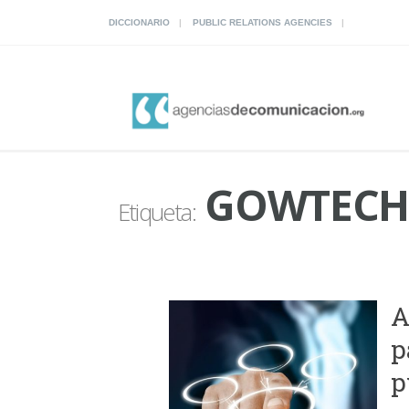
DICCIONARIO
PUBLIC RELATIONS AGENCIES
GOWTECH
Etiqueta:
A
p
p