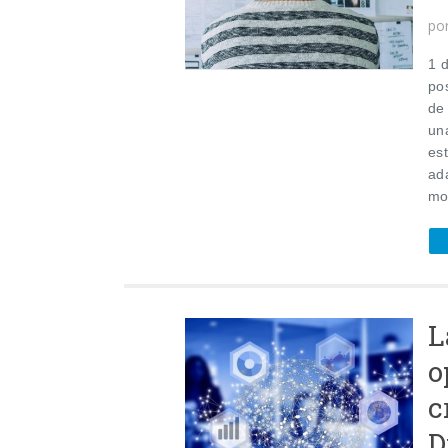
po
1 d
pos
de
un
es
ada
mo
L
o
c
D