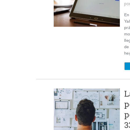
po
En
Ya
pr
mo
ll
de
he
L
p
p
3