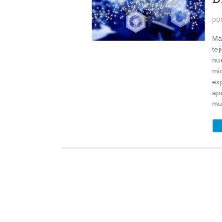
po
Má
te
nu
mi
ex
ap
mu