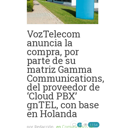
VozTelecom
anuncia la
compra, por
parte de su
matriz Gamma
Communications,
del proveedor de
‘Cloud PBX’
gnTEL, con base
en Holanda
1154
0
por
Redacción
en
Comunicados de