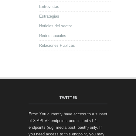
Entrevistas
Estrategias
Noticias del sector
Redes sociales
Relaciones Públicas
TWITTER
Error: You currently have access to a subset
of X API V2 endpoints and limited v1.1
endpoints (e.g. media post, oauth) only. If
you need access to this endpoint, you may