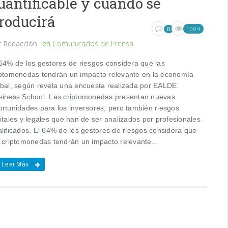
uantificable y cuándo se
roducirá
1004
0
r
Redacción
en
Comunicados de Prensa
 64% de los gestores de riesgos considera que las
iptomonedas tendrán un impacto relevante en la economía
obal, según revela una encuesta realizada por EALDE
siness School. Las criptomonedas presentan nuevas
ortunidades para los inversores, pero también riesgos
itales y legales que han de ser analizados por profesionales
alificados. El 64% de los gestores de riesgos considera que
s criptomonedas tendrán un impacto relevante...
Leer Más