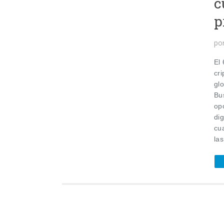
c
p
po
El
cr
gl
Bu
op
dig
cu
la