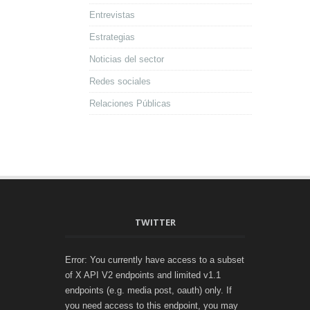
Entrevistas
Estrategias
Noticias del sector
Redes sociales
Relaciones Públicas
TWITTER
Error: You currently have access to a subset
of X API V2 endpoints and limited v1.1
endpoints (e.g. media post, oauth) only. If
you need access to this endpoint, you may