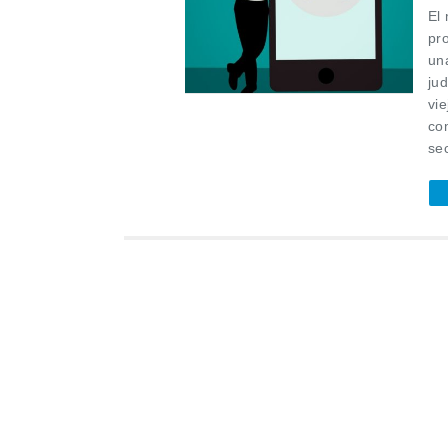
El 
pr
una
jud
vi
com
sec