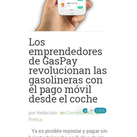
Los
emprendedores
de GasPay
revolucionan las
gasolineras con
el pago móvil
desde el coche
1705
1
por
Redacción
en
Comunicados de
Prensa
Ya es posible repostar y pagar sin