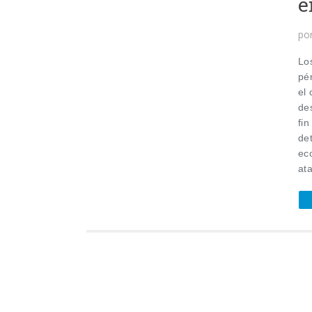
e
po
Lo
pé
el
de
fin
de
ec
ata