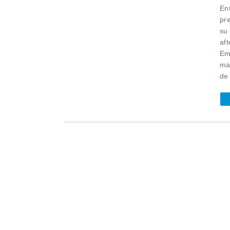
En
pr
su
af
Em
ma
de