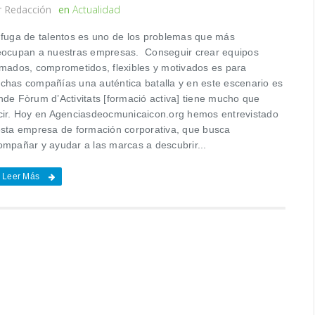
r
Redacción
en
Actualidad
 fuga de talentos es uno de los problemas que más
eocupan a nuestras empresas. Conseguir crear equipos
rmados, comprometidos, flexibles y motivados es para
chas compañías una auténtica batalla y en este escenario es
nde Fòrum d’Activitats [formació activa] tiene mucho que
cir. Hoy en Agenciasdeocmunicaicon.org hemos entrevistado
esta empresa de formación corporativa, que busca
ompañar y ayudar a las marcas a descubrir...
Leer Más