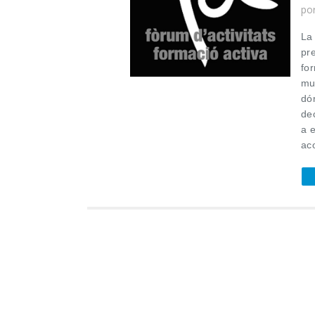
po
La
pr
fo
mu
dó
de
a 
ac