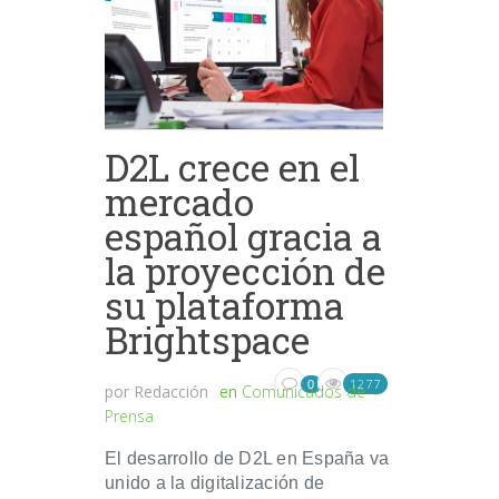
D2L crece en el
mercado
español gracia a
la proyección de
su plataforma
Brightspace
1277
0
por
Redacción
en
Comunicados de
Prensa
El desarrollo de D2L en España va
unido a la digitalización de