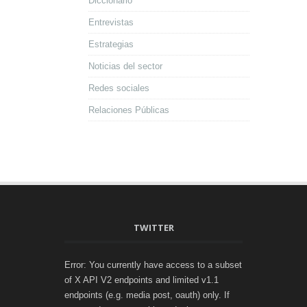
Diccionario
Entrevistas
Estrategias
Noticias del sector
Redes sociales
Relaciones Públicas
TWITTER
Error: You currently have access to a subset
of X API V2 endpoints and limited v1.1
endpoints (e.g. media post, oauth) only. If