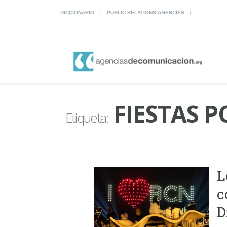
DICCIONARIO
PUBLIC RELATIONS AGENCIES
FIESTAS 
Etiqueta:
L
c
D