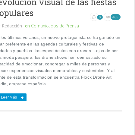
evolución visual de las fiestas
opulares
468
0
r
Redacción
en
Comunicados de Prensa
 los últimos veranos, un nuevo protagonista se ha ganado un
ar preferente en las agendas culturales y festivas de
udades y pueblos: los espectáculos con drones. Lejos de ser
a moda pasajera, los drone shows han demostrado su
pacidad de emocionar, congregar a miles de personas y
recer experiencias visuales memorables y sostenibles. Y al
ente de esta transformación se encuentra Flock Drone Art
udio, empresa española...
Leer Más