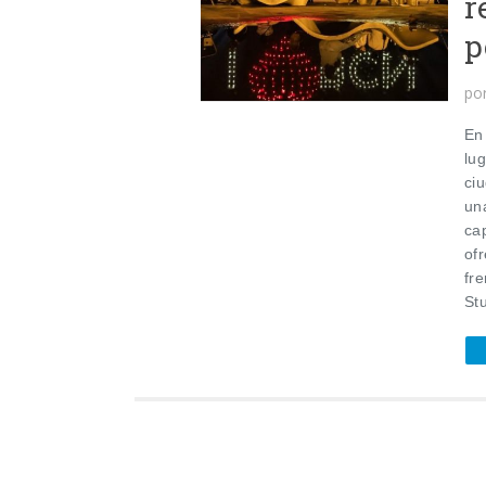
r
p
po
En
lug
ci
un
ca
of
fr
St