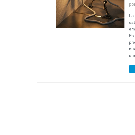
po
La
es
em
Es 
pri
nue
un