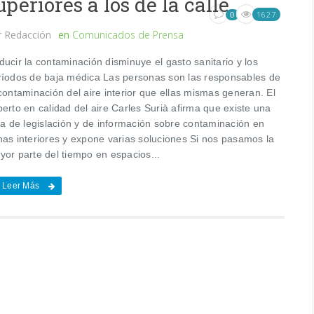
uperiores a los de la calle
1627
0
r
Redacción
en
Comunicados de Prensa
ucir la contaminación disminuye el gasto sanitario y los
ríodos de baja médica Las personas son las responsables de
contaminación del aire interior que ellas mismas generan. El
erto en calidad del aire Carles Surià afirma que existe una
lta de legislación y de información sobre contaminación en
nas interiores y expone varias soluciones Si nos pasamos la
yor parte del tiempo en espacios...
Leer Más