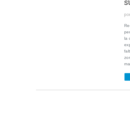
s
po
Red
pe
la 
exp
fa
zo
ma