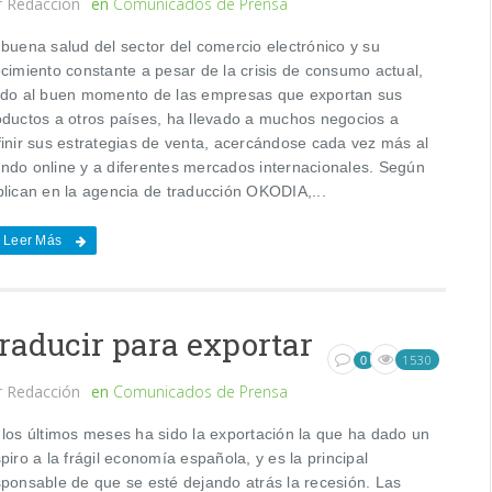
r
Redacción
en
Comunicados de Prensa
 buena salud del sector del comercio electrónico y su
ecimiento constante a pesar de la crisis de consumo actual,
ido al buen momento de las empresas que exportan sus
oductos a otros países, ha llevado a muchos negocios a
finir sus estrategias de venta, acercándose cada vez más al
ndo online y a diferentes mercados internacionales. Según
plican en la agencia de traducción OKODIA,...
Leer Más
raducir para exportar
1530
0
r
Redacción
en
Comunicados de Prensa
 los últimos meses ha sido la exportación la que ha dado un
piro a la frágil economía española, y es la principal
sponsable de que se esté dejando atrás la recesión. Las