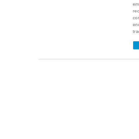
em
re
co
en
tr