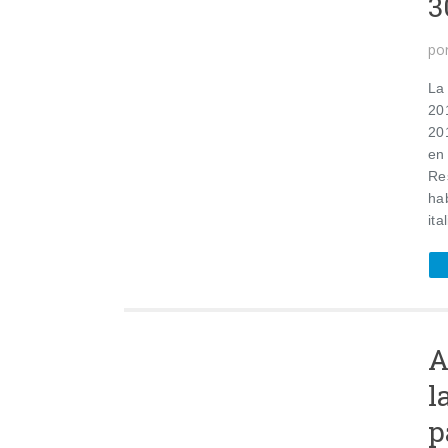
3
po
La
20
20
en
Re
ha
ita
A
l
p