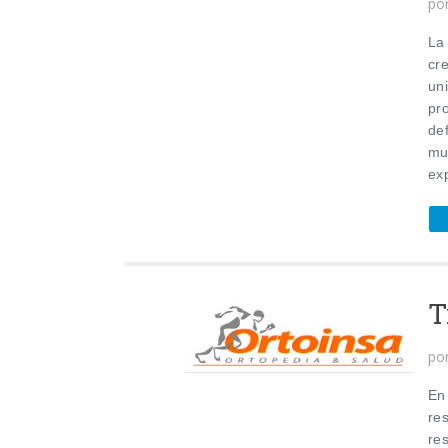
po
La
cr
un
pr
de
mu
ex
T
po
En
res
re