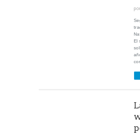
po
Se
tr
Na
El
so
añ
co
L
w
p