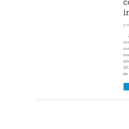
c
i
po
Za
co
co
mu
am
20
de