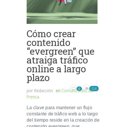
Cómo crear
contenido
“evergreen” que
atraiga tráfico
online a largo
plazo
728
0
por
Redacción
en
Comunicados de
Prensa
La clave para mantener un flujo
constante de tráfico web a lo largo
del tiempo reside en la creación de
contenido evergreen, que