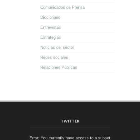
Comunicados de Prensa
Diccionario
Entrevistas
Estrategias
Noticias del sector
Redes sociales
Relaciones Públicas
TWITTER
Error: You currently have access to a subset