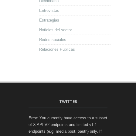
Diccionario
Entrevistas
Estrategias
Noticias del sector
Redes sociales
Relaciones Públicas
TWITTER
Error: You currently have access to a subset
of X API V2 endpoints and limited v1.1
endpoints (e.g. media post, oauth) only. If