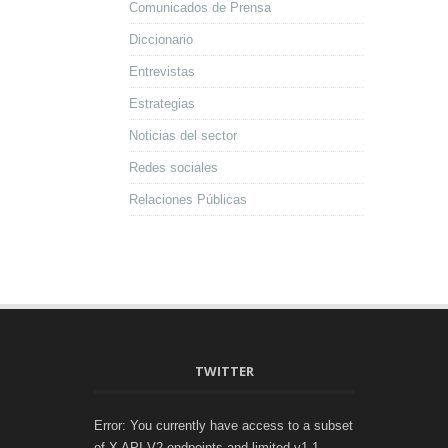
Comunicados de Prensa
Diccionario
Entrevistas
Estrategias
Noticias del sector
Redes sociales
Relaciones Públicas
TWITTER
Error: You currently have access to a subset
of X API V2 endpoints and limited v1.1