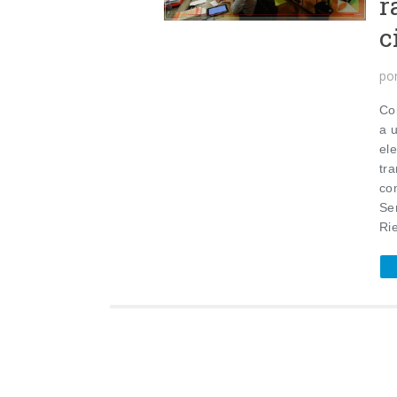
r
c
po
Co
a 
ele
tr
co
Se
Rie