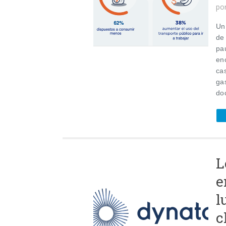
po
Un
de 
pa
en
ca
gas
do
L
e
l
c