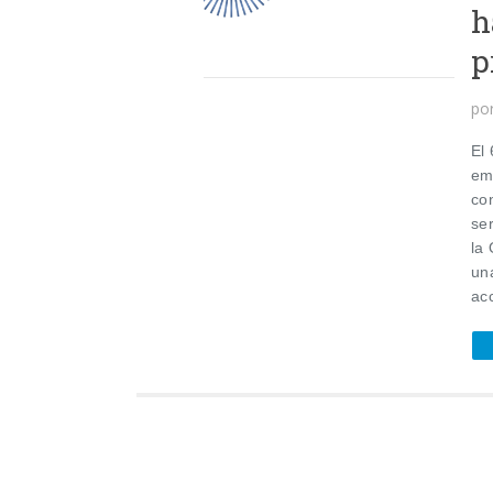
h
p
po
El
em
co
se
la
un
ac