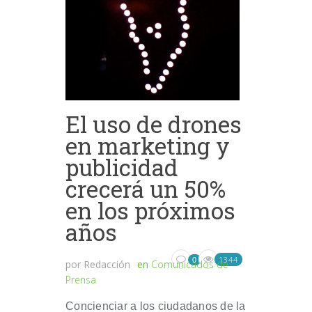
El uso de drones
en marketing y
publicidad
crecerá un 50%
en los próximos
años
1344
0
por
Redacción
en
Comunicados de
Prensa
Concienciar a los ciudadanos de la