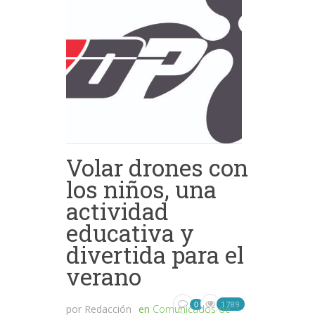
Volar drones con
los niños, una
actividad
educativa y
divertida para el
verano
1789
0
por
Redacción
en
Comunicados de