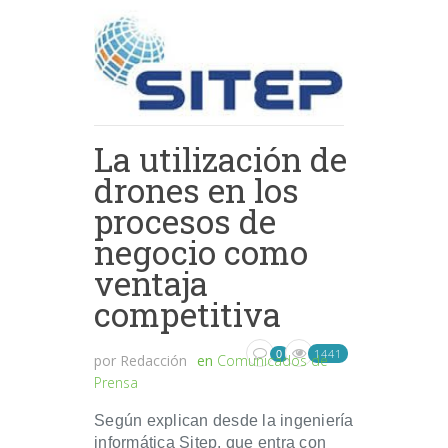
La utilización de
drones en los
procesos de
negocio como
ventaja
competitiva
1441
0
por
Redacción
en
Comunicados de
Prensa
Según explican desde la ingeniería
informática Sitep, que entra con