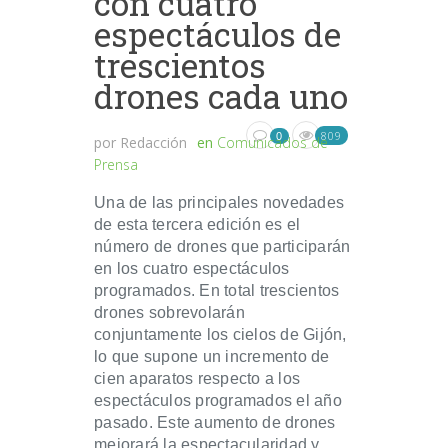
con cuatro
espectáculos de
trescientos
drones cada uno
809
0
por
Redacción
en
Comunicados de
Prensa
Una de las principales novedades
de esta tercera edición es el
número de drones que participarán
en los cuatro espectáculos
programados. En total trescientos
drones sobrevolarán
conjuntamente los cielos de Gijón,
lo que supone un incremento de
cien aparatos respecto a los
espectáculos programados el año
pasado. Este aumento de drones
mejorará la espectacularidad y