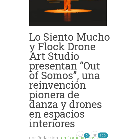
Lo Siento Mucho
y Flock Drone
Art Studio
presentan “Out
of Somos”, una
reinvención
pionera de
danza y drones
en espacios
interiores
620
0
por
Redacción
en
Comunicados de