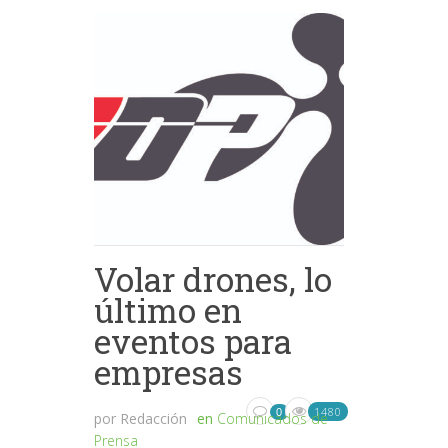
Volar drones, lo
último en
eventos para
empresas
1480
0
por
Redacción
en
Comunicados de
Prensa