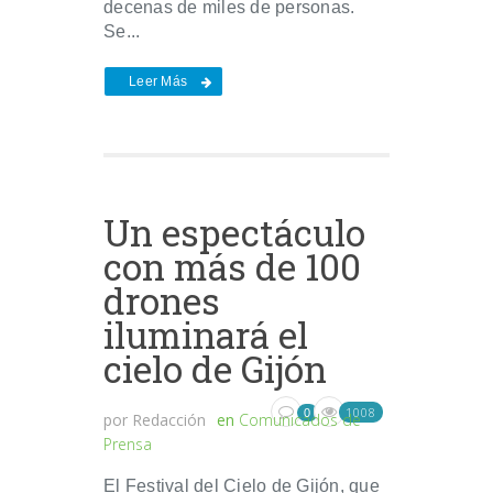
decenas de miles de personas.
Se...
Leer Más
Un espectáculo
con más de 100
drones
iluminará el
cielo de Gijón
1008
0
por
Redacción
en
Comunicados de
Prensa
El Festival del Cielo de Gijón, que