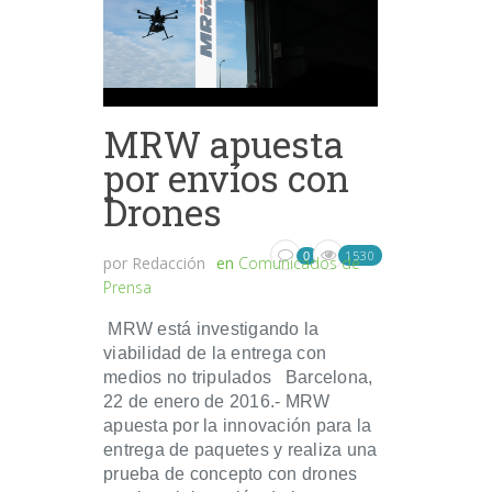
MRW apuesta
por envíos con
Drones
1530
0
por
Redacción
en
Comunicados de
Prensa
MRW está investigando la
viabilidad de la entrega con
medios no tripulados Barcelona,
22 de enero de 2016.- MRW
apuesta por la innovación para la
entrega de paquetes y realiza una
prueba de concepto con drones