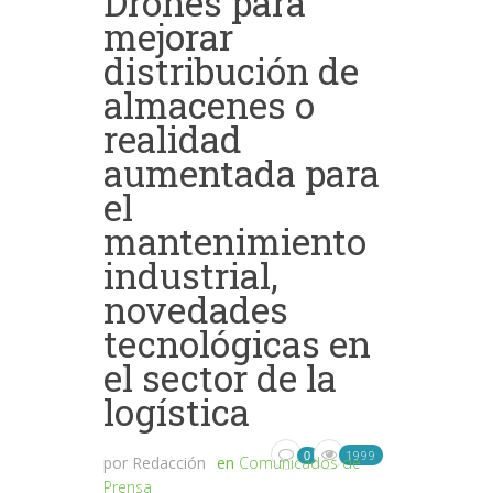
Drones para
mejorar
distribución de
almacenes o
realidad
aumentada para
el
mantenimiento
industrial,
novedades
tecnológicas en
el sector de la
logística
1999
0
por
Redacción
en
Comunicados de
Prensa