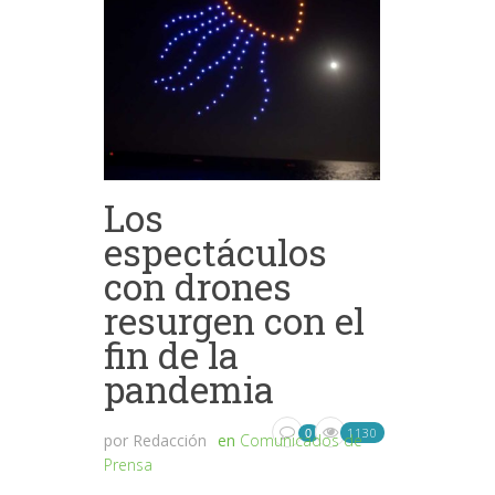
Los
espectáculos
con drones
resurgen con el
fin de la
pandemia
1130
0
por
Redacción
en
Comunicados de
Prensa