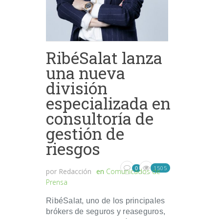
RibéSalat lanza
una nueva
división
especializada en
consultoría de
gestión de
riesgos
1505
0
por
Redacción
en
Comunicados de
Prensa
RibéSalat, uno de los principales
brókers de seguros y reaseguros,