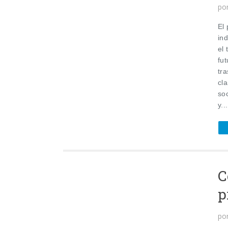
po
El 
in
el
fu
tr
cl
so
y...
C
p
po