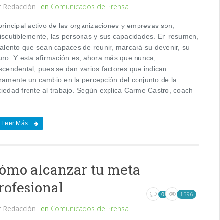
r
Redacción
en
Comunicados de Prensa
principal activo de las organizaciones y empresas son,
discutiblemente, las personas y sus capacidades. En resumen,
 talento que sean capaces de reunir, marcará su devenir, su
turo. Y esta afirmación es, ahora más que nunca,
ascendental, pues se dan varios factores que indican
aramente un cambio en la percepción del conjunto de la
ciedad frente al trabajo. Según explica Carme Castro, coach
Leer Más
ómo alcanzar tu meta
rofesional
1596
0
r
Redacción
en
Comunicados de Prensa