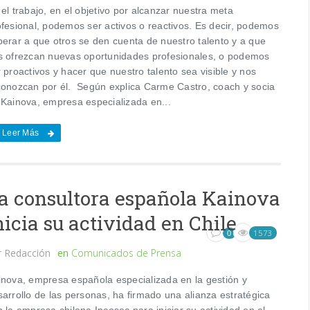
el trabajo, en el objetivo por alcanzar nuestra meta
ofesional, podemos ser activos o reactivos. Es decir, podemos
perar a que otros se den cuenta de nuestro talento y a que
s ofrezcan nuevas oportunidades profesionales, o podemos
 proactivos y hacer que nuestro talento sea visible y nos
conozcan por él. Según explica Carme Castro, coach y socia
 Kainova, empresa especializada en...
Leer Más
a consultora española Kainova
nicia su actividad en Chile
1573
0
r
Redacción
en
Comunicados de Prensa
inova, empresa española especializada en la gestión y
sarrollo de las personas, ha firmado una alianza estratégica
 la empresa chilena Incosec para iniciar su actividad en el