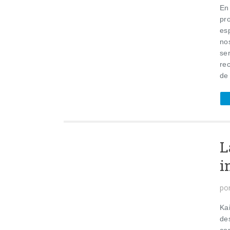
En 
pr
es
no
ser
re
de
L
i
po
Ka
de
con