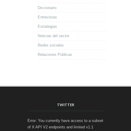
Diccionario
Entrevistas
Estrategias
Noticias del sector
Redes sociales
Relaciones Públicas
TWITTER
Error: You currently have access to a subset
of X API V2 endpoints and limited v1.1