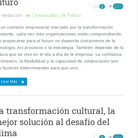
uturo
221
0
r
Redacción
en
Comunicados de Prensa
 un contexto empresarial marcado por la transformación
nstante, cada vez más organizaciones están comprendiendo
e prepararse para el futuro no depende únicamente de la
cnología, los procesos o la estrategia. También depende de la
tura que se vive en el día a día de la empresa. La confianza,
cohesión, la flexibilidad y la capacidad de colaboración son
y factores determinantes para que una...
Leer Más
a transformación cultural, la
ejor solución al desafío del
lima
532
0