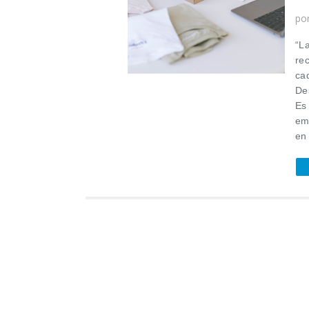
po
“L
re
ca
De
Es
em
en 