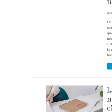
f
po
En
co
qu
te
cul
la 
ho
L
m
c