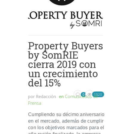
Property Buyers
by SomRIE
cierra 2019 con
un crecimiento
del 15%
1520
0
por
Redacción
en
Comunicados de
Prensa
Cumpliendo su décimo aniversario
en el mercado, además de cumplir
con los objetivos marcados para el