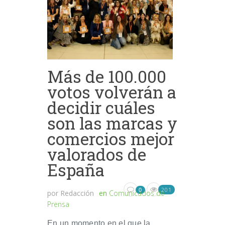
Más de 100.000
votos volverán a
decidir cuáles
son las marcas y
comercios mejor
valorados de
España
201
0
por
Redacción
en
Comunicados de
Prensa
En un momento en el que la