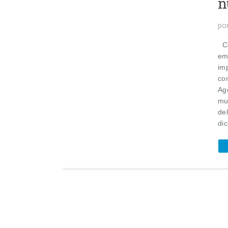
n
po
Co
em
im
co
Ag
mu
de
dic