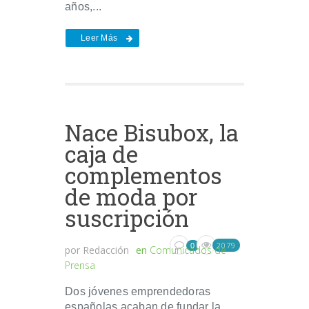
años,...
Leer Más
Nace Bisubox, la
caja de
complementos
de moda por
suscripción
2079
0
por
Redacción
en
Comunicados de
Prensa
Dos jóvenes emprendedoras
españolas acaban de fundar la