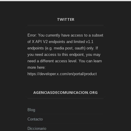
TWITTER
Error: You currently have access to a subset
of X API V2 endpoints and limited v1.1
endpoints (e.g. media post, oauth) only. If
you need access to this endpoint, you may
need a different access level. You can learn
more here:
https://developer.x.com/en/portal/product
AGENCIASDECOMUNICACION.ORG
Blog
Contacto
Diccionario