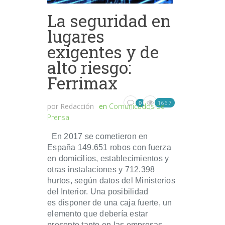
La seguridad en
lugares
exigentes y de
alto riesgo:
Ferrimax
1667
0
por
Redacción
en
Comunicados de
Prensa
En 2017 se cometieron en
España 149.651 robos con fuerza
en domicilios, establecimientos y
otras instalaciones y 712.398
hurtos, según datos del Ministerios
del Interior. Una posibilidad
es disponer de una caja fuerte, un
elemento que debería estar
presente tanto en las empresas