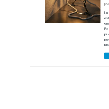
po
La
es
em
Es 
pri
nue
un