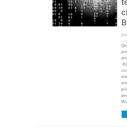
t
c
B
po
Qu
pr
an
B2
co
in
em
pr
pe
B2