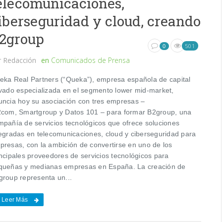
elecomunicaciones,
iberseguridad y cloud, creando
2group
501
0
r
Redacción
en
Comunicados de Prensa
eka Real Partners (“Queka”), empresa española de capital
ivado especializada en el segmento lower mid-market,
uncia hoy su asociación con tres empresas –
com, Smartgroup y Datos 101 – para formar B2group, una
mpañía de servicios tecnológicos que ofrece soluciones
tegradas en telecomunicaciones, cloud y ciberseguridad para
presas, con la ambición de convertirse en uno de los
incipales proveedores de servicios tecnológicos para
queñas y medianas empresas en España. La creación de
group representa un...
Leer Más