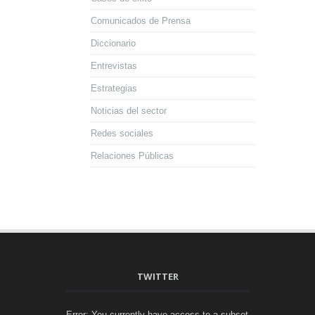
Comunicados de Prensa
Diccionario
Entrevistas
Estrategias
Noticias del sector
Redes sociales
Relaciones Públicas
TWITTER
Error: You currently have access to a subset