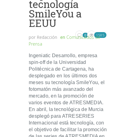
tecnología
SmileYou a
EEUU
1585
0
por
Redacción
en
Comunicados de
Prensa
Ingeniatic Desarrollo, empresa
spin-off de la Universidad
Politécnica de Cartagena, ha
desplegado en los últimos dos
meses su tecnología SmileYou, el
fotomatón más avanzado del
mercado, en la promoción de
varios eventos de ATRESMEDIA.
En abril, la tecnológica de Murcia
desplegó para ATRESERIES
Internacional está tecnología, con
el objetivo de facilitar la promoción
de las series de ATRESMEDIA en