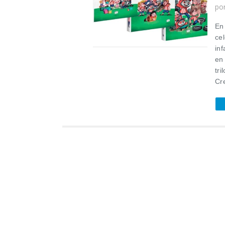
po
En 
cel
inf
en 
tri
Cr