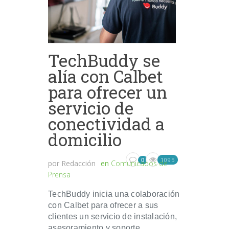
TechBuddy se
alía con Calbet
para ofrecer un
servicio de
conectividad a
domicilio
1095
0
por
Redacción
en
Comunicados de
Prensa
TechBuddy inicia una colaboración
con Calbet para ofrecer a sus
clientes un servicio de instalación,
asesoramiento y soporte